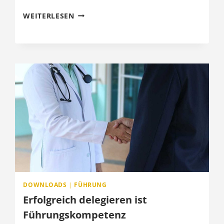
SCHLÜSSELROLLE
WEITERLESEN
ERSTKRAFT
–
EINSTIEG
–
WEBSCHULUNG
DOWNLOADS
|
FÜHRUNG
Erfolgreich delegieren ist
Führungskompetenz